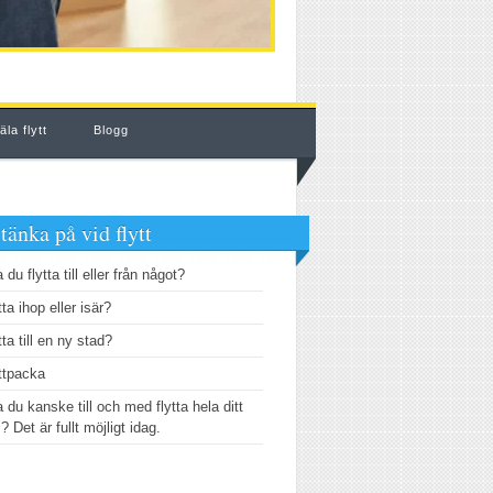
la flytt
Blogg
 tänka på vid flytt
 du flytta till eller från något?
tta ihop eller isär?
tta till en ny stad?
ttpacka
 du kanske till och med flytta hela ditt
? Det är fullt möjligt idag.