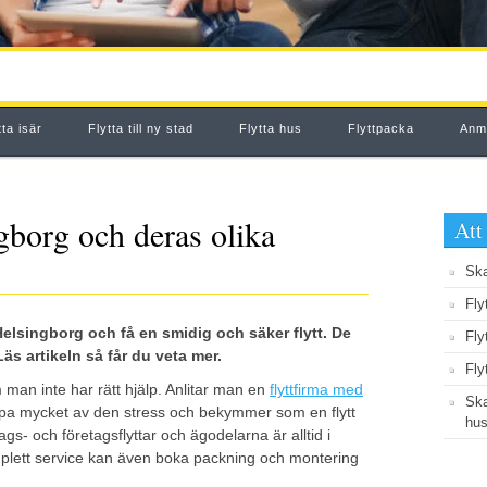
tta isär
Flytta till ny stad
Flytta hus
Flyttpacka
Anmä
ngborg och deras olika
Att
Ska
Fly
 Helsingborg och få en smidig och säker flytt. De
Fly
Läs artikeln så får du veta mer.
Fly
man inte har rätt hjälp. Anlitar man en
flyttfirma med
Ska
pa mycket av den stress och bekymmer som en flytt
hus
s- och företagsflyttar och ägodelarna är alltid i
mplett service kan även boka packning och montering