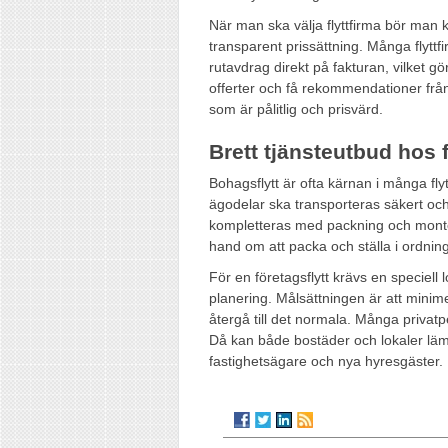
När man ska välja flyttfirma bör man k
transparent prissättning. Många flytt
rutavdrag direkt på fakturan, vilket g
offerter och få rekommendationer från
som är pålitlig och prisvärd.
Brett tjänsteutbud hos f
Bohagsflytt är ofta kärnan i många flyt
ägodelar ska transporteras säkert och 
kompletteras med packning och monteri
hand om att packa och ställa i ordni
För en företagsflytt krävs en speciell 
planering. Målsättningen är att minime
återgå till det normala. Många privatp
Då kan både bostäder och lokaler lä
fastighetsägare och nya hyresgäster.