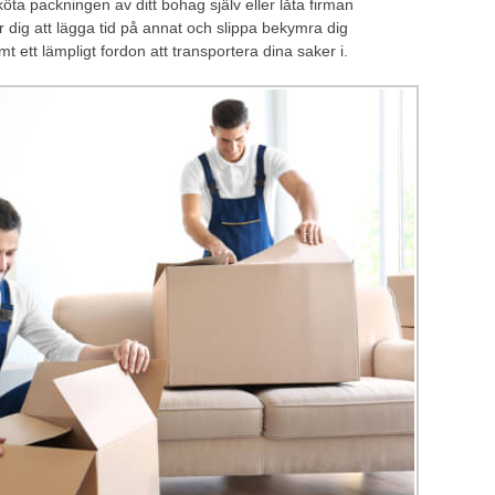
köta packningen av ditt bohag själv eller låta firman
r dig att lägga tid på annat och slippa bekymra dig
t ett lämpligt fordon att transportera dina saker i.