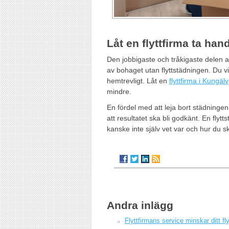
Låt en flyttfirma ta ha
Den jobbigaste och tråkigaste delen av
av bohaget utan flyttstädningen. Du vil
hemtrevligt. Låt en
flyttfirma i Kungälv
mindre.
En fördel med att leja bort städninge
att resultatet ska bli godkänt. En fly
kanske inte själv vet var och hur du s
Andra inlägg
Flyttfirmans service minskar ditt fl