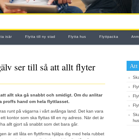
tta isär
Flytta till ny stad
Flytta hus
Flyttpacka
Anmä
v ser till så att allt flyter
Att
Ska
Fly
s att allt ska gå snabbt och smidigt. Om du anlitar
Fly
na proffs hand om hela flyttlasset.
Fly
ras runt på vägarna i vårt avlånga land. Det kan vara
Ska
tt kontor som ska flyttas till en ny adress. När det är
hus
n ha allt gjort så snabbt som det bara går.
n är att låta en flyttfirma hjälpa dig med hela rubbet