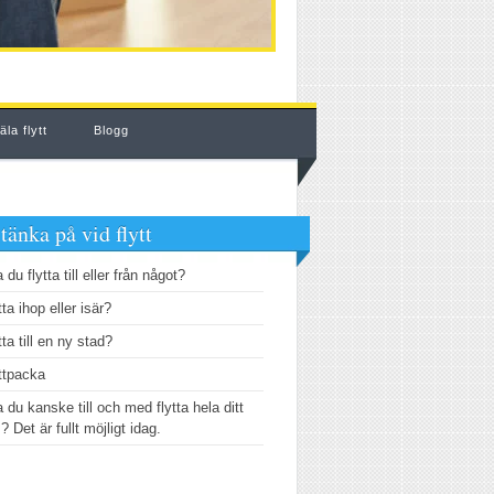
la flytt
Blogg
 tänka på vid flytt
 du flytta till eller från något?
tta ihop eller isär?
tta till en ny stad?
ttpacka
 du kanske till och med flytta hela ditt
? Det är fullt möjligt idag.