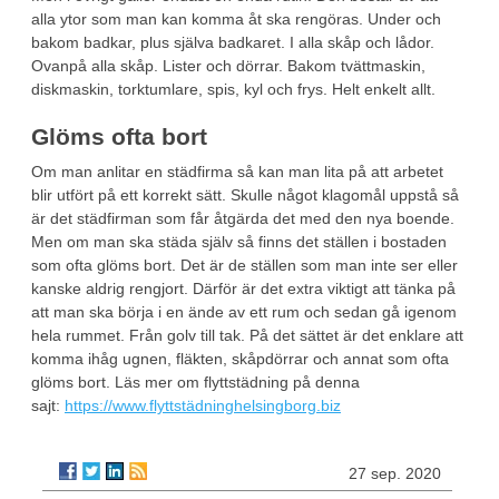
alla ytor som man kan komma åt ska rengöras. Under och
bakom badkar, plus själva badkaret. I alla skåp och lådor.
Ovanpå alla skåp. Lister och dörrar. Bakom tvättmaskin,
diskmaskin, torktumlare, spis, kyl och frys. Helt enkelt allt.
Glöms ofta bort
Om man anlitar en städfirma så kan man lita på att arbetet
blir utfört på ett korrekt sätt. Skulle något klagomål uppstå så
är det städfirman som får åtgärda det med den nya boende.
Men om man ska städa själv så finns det ställen i bostaden
som ofta glöms bort. Det är de ställen som man inte ser eller
kanske aldrig rengjort. Därför är det extra viktigt att tänka på
att man ska börja i en ände av ett rum och sedan gå igenom
hela rummet. Från golv till tak. På det sättet är det enklare att
komma ihåg ugnen, fläkten, skåpdörrar och annat som ofta
glöms bort. Läs mer om flyttstädning på denna
sajt:
https://www.flyttstädninghelsingborg.biz
27 sep. 2020