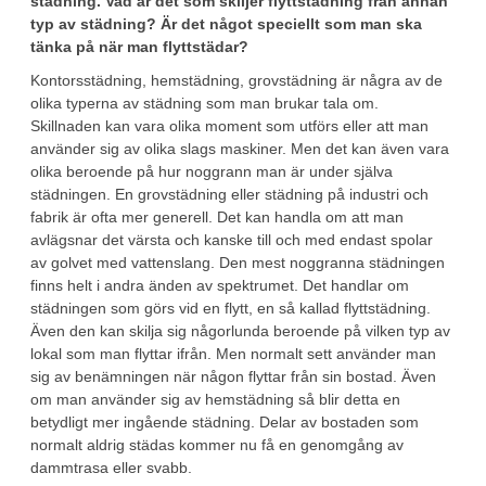
städning. Vad är det som skiljer flyttstädning från annan
typ av städning? Är det något speciellt som man ska
tänka på när man flyttstädar?
Kontorsstädning, hemstädning, grovstädning är några av de
olika typerna av städning som man brukar tala om.
Skillnaden kan vara olika moment som utförs eller att man
använder sig av olika slags maskiner. Men det kan även vara
olika beroende på hur noggrann man är under själva
städningen. En grovstädning eller städning på industri och
fabrik är ofta mer generell. Det kan handla om att man
avlägsnar det värsta och kanske till och med endast spolar
av golvet med vattenslang. Den mest noggranna städningen
finns helt i andra änden av spektrumet. Det handlar om
städningen som görs vid en flytt, en så kallad flyttstädning.
Även den kan skilja sig någorlunda beroende på vilken typ av
lokal som man flyttar ifrån. Men normalt sett använder man
sig av benämningen när någon flyttar från sin bostad. Även
om man använder sig av hemstädning så blir detta en
betydligt mer ingående städning. Delar av bostaden som
normalt aldrig städas kommer nu få en genomgång av
dammtrasa eller svabb.