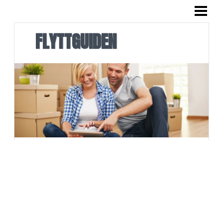
FLYTTGUIDE
FLYTTA ISÄR
FLYTTGUIDEN
FLYTTA TILL NY STAD
FLYTTA HUS
FLYTTPACKA
ANMÄLA FLYTT
BLOGG