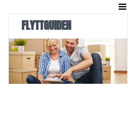
FLYTTGUIDE
FLYTTA ISÄR
FLYTTGUIDEN
FLYTTA TILL NY STAD
FLYTTA HUS
FLYTTPACKA
ANMÄLA FLYTT
BLOGG